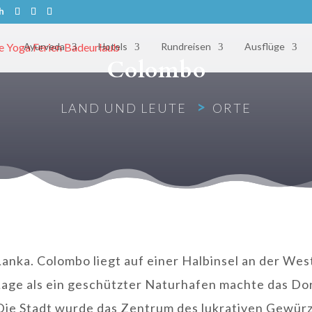
h
Ayurveda
Hotels
Rundreisen
Ausflüge
Colombo
>
LAND UND LEUTE
ORTE
Lanka. Colombo liegt auf einer Halbinsel an der Wes
e Lage als ein geschützter Naturhafen machte das D
Die Stadt wurde das Zentrum des lukrativen Gewürz