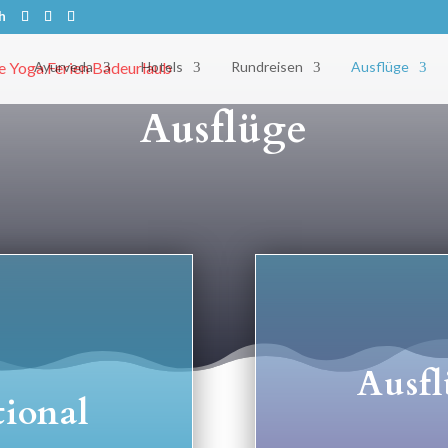
h
Ayurveda
Hotels
Rundreisen
Ausflüge
Ausflüge
Ausfl
tional