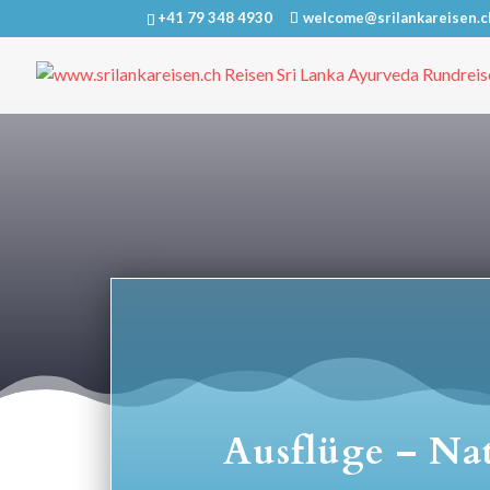
+41 79 348 4930
welcome@srilankareisen.c
Ausflüge – Na