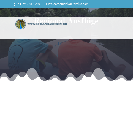
+41 79 348 4930
welcome@srilankareisen.ch
Regional Ausflüge