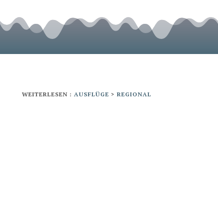
WEITERLESEN :
AUSFLÜGE
>
REGIONAL
Jeden Montagmorgen wird Aluthgama
von einem farbenfrohen Markt belebt.
Der Markt verläuft von der Bahnlinie in