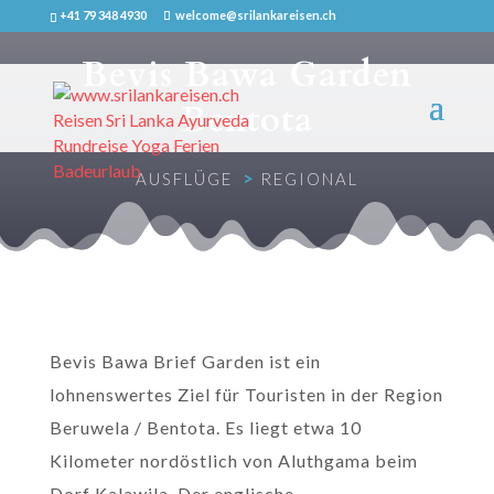
+41 79 348 4930
welcome@srilankareisen.ch
Bevis Bawa Garden
Bentota
>
AUSFLÜGE
REGIONAL
Bevis Bawa Brief Garden ist ein
lohnenswertes Ziel für Touristen in der Region
Beruwela / Bentota. Es liegt etwa 10
Kilometer nordöstlich von Aluthgama beim
Dorf Kalawila. Der englische