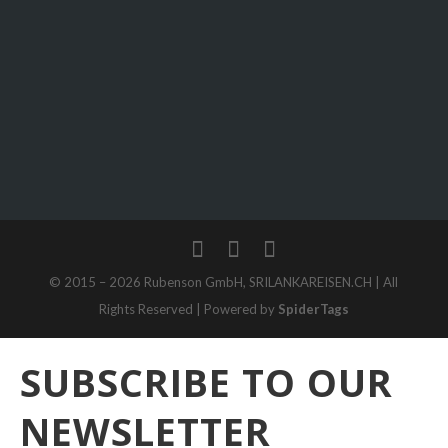
+41 79 348 4930
Kontakt
+94 76 650 3486
Home
© 2015 – 2026 Rubenson GmbH, SRILANKAREISEN.CH | All
Rights Reserved | Powered by
SpiderTags
SUBSCRIBE TO OUR
NEWSLETTER