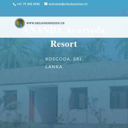
+41 79 348 4930
welcome@srilankareisen.ch
ANANDA Ayurveda
Resort
KOSGODA, SRI
LANKA