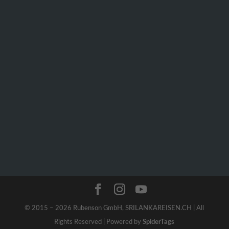
Email
Rundreisen
Nationalpark
welcome@srilankareisen.ch
Reisetipps
Orte
Land &
News
Anruf
Leute
+41 79 348 4930
Kontakt
+94 76 650 3486
Home
© 2015 – 2026 Rubenson GmbH, SRILANKAREISEN.CH | All
Rights Reserved | Powered by
SpiderTags