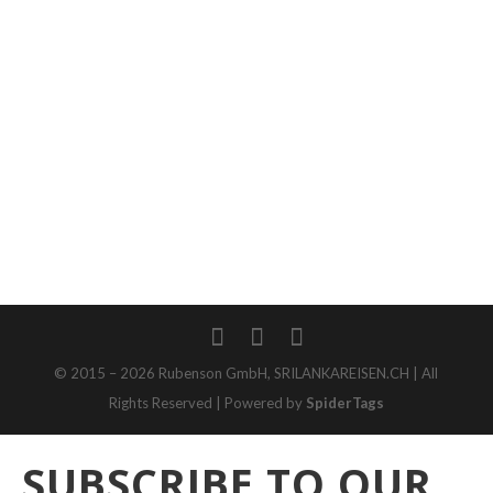
Newsletter
© 2015 – 2026 Rubenson GmbH, SRILANKAREISEN.CH | All
Rights Reserved | Powered by
SpiderTags
SUBSCRIBE TO OUR