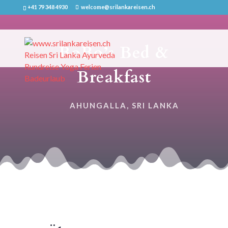
+41 79 348 4930
welcome@srilankareisen.ch
BoBo’s Bed &
Breakfast
AHUNGALLA, SRI LANKA