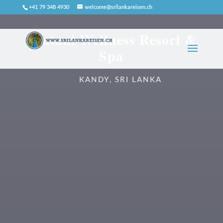
+41 79 348 4930
welcome@srilankareisen.ch
Santani Wellness Resort &
Spa
KANDY, SRI LANKA