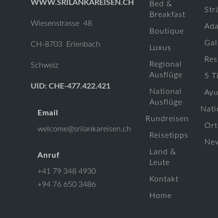
WWW.SRILANKAREISEN.CH
Bed &
Str
Breakfast
Wiesenstrasse 48
Ada
Boutique
Gal
CH-8703 Erlenbach
Luxus
Res
Regional
Schweiz
Ausflüge
5 T
UID: CHE-477.422.421
National
Ayu
Ausflüge
Nati
Email
Rundreisen
Ort
welcome@srilankareisen.ch
Reisetipps
Ne
Land &
Anruf
Leute
+41 79 348 4930
Kontakt
+94 76 650 3486
Home