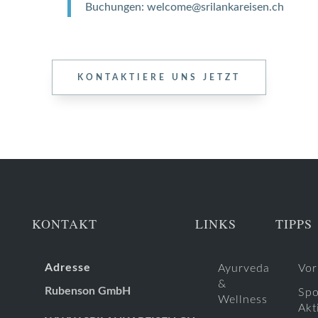
Buchungen: welcome@srilankareisen.ch
KONTAKTIERE UNS JETZT
KONTAKT
LINKS
TIPPS
Adresse
Ayurveda
Vor
&
Rubenson GmbH
Spo
Wellness
Akt