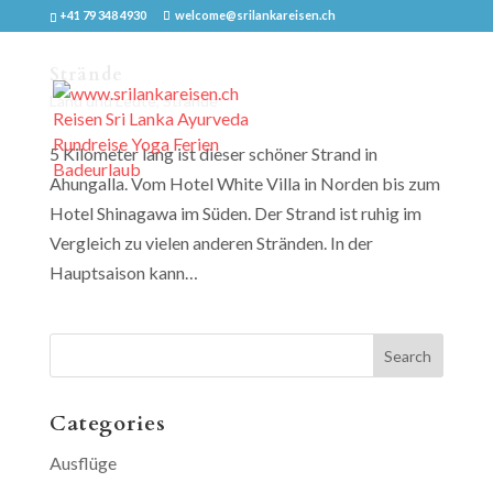
+41 79 348 4930
welcome@srilankareisen.ch
Strände
Land und Leute
,
Strände
5 Kilometer lang ist dieser schöner Strand in
Ahungalla. Vom Hotel White Villa in Norden bis zum
Hotel Shinagawa im Süden. Der Strand ist ruhig im
Vergleich zu vielen anderen Stränden. In der
Hauptsaison kann…
Categories
Ausflüge