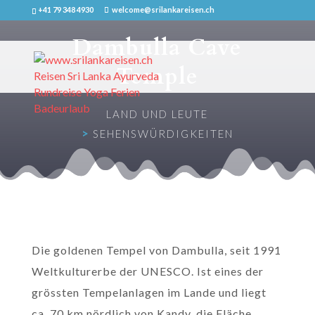
+41 79 348 4930
welcome@srilankareisen.ch
Dambulla Cave
Temple
LAND UND LEUTE
>
SEHENSWÜRDIGKEITEN
Die goldenen Tempel von Dambulla, seit 1991
Weltkulturerbe der UNESCO. Ist eines der
grössten Tempelanlagen im Lande und liegt
ca. 70 km nördlich von Kandy, die Fläche